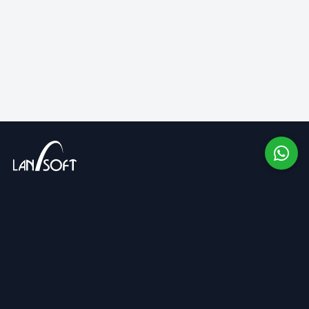
Companie cu capital integral privat, cu o activitate de
peste 13 ani pe piața românească și în SUA.
COMPANIE
SUPORT
Despre noi
Contactează-ne
Base de connaissances
SOCIAL MEDIA