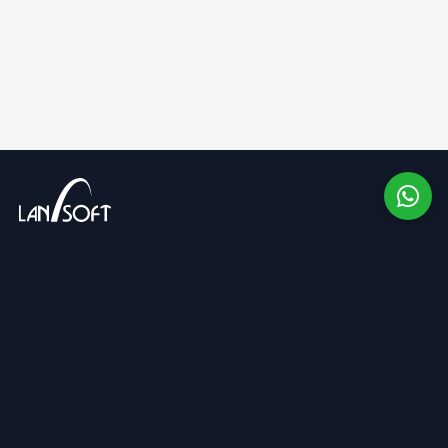
Companie cu capital integral privat, cu o activitate de
peste 13 ani pe piața românească și în SUA.
COMPANIE
SUPORT
Despre noi
Contactează-ne
Teadmistebaas
SOCIAL MEDIA
LinkedIn
Facebook