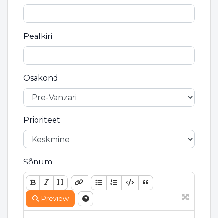
Pealkiri
Osakond
Prioriteet
Sõnum
Preview