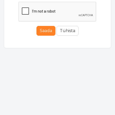
Saada
Tühista