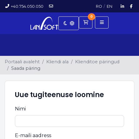
+40.754.050.050
RO
/
EN
0
Ostukorv
Portaali avaleht
Kliendi ala
Klienditoe päringud
Saada päring
Uue tugiteenuse loomine
Nimi
E-maili aadress