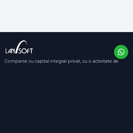
Companie cu capital integral privat, cu o activitate de
peste 13 ani pe piața românească și în SUA.
COMPANIE
SUPORT
Despre noi
Contactează-ne
Vidensdatabase
SOCIAL MEDIA
LinkedIn
Facebook
Dansk / EUR