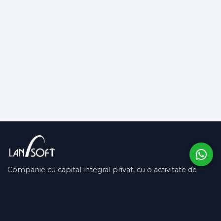
Companie cu capital integral privat, cu o activitate de
peste 13 ani pe piața românească și în SUA.
COMPANIE
SUPORT
Despre noi
Contactează-ne