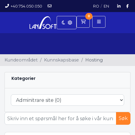
+40.754.050.050
RO
/
EN
0
Handlevogn
Kundeområdet
Kunnskapsbase
Hosting
Kategorier
Søk