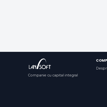
COMP
Despr
Companie cu capital integral
privat, cu o activitate de peste 13
ani pe piața românească și în
SUA.
Contact
Termenii și Condițiile Legale de l