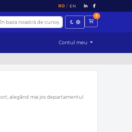
RO
/
EN
0
Coș de cumpărătu
Contul meu
suport, alegând mai jos departamentul