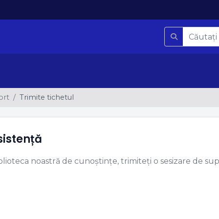
ort
Trimite tichetul
sistență
iblioteca noastră de cunoștințe, trimiteți o sesizare de 