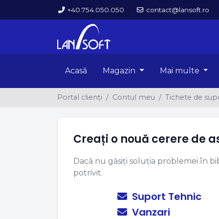
+40.754.050.050
contact@lansoft.ro
Acasă
Magazin
Mai multe
Portal clienți
Contul meu
Tichete de sup
Creați o nouă cerere de a
Dacă nu găsiți soluția problemei în b
potrivit.
Suport Tehnic
Vanzari