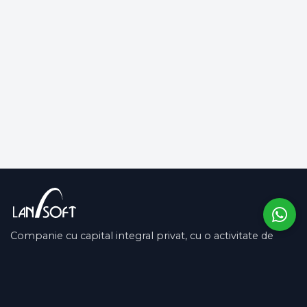
Companie cu capital integral privat, cu o activitate de
peste 13 ani pe piața românească și în SUA.
COMPANIE
SUPORT
Despre noi
Contactează-ne