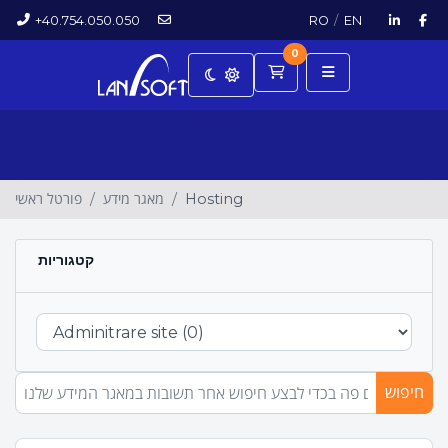
+40.754.050.050
RO
/
EN
0
עגלת קניות
פורטל ראשי
מאגר מידע
Hosting
קטגוריות
חיפוש