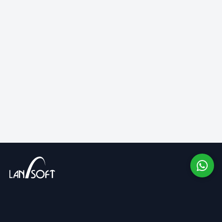
Companie cu capital integral privat, cu o activitate de
peste 13 ani pe piața românească și în SUA.
COMPANIE
SUPORT