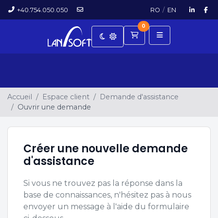
+40.754.050.050
RO
/
EN
0
Panier
Accueil
Espace client
Demande d'assistance
Ouvrir une demande
Créer une nouvelle demande
d'assistance
Si vous ne trouvez pas la réponse dans la
base de connaissances, n'hésitez pas à nous
envoyer un message à l'aide du formulaire