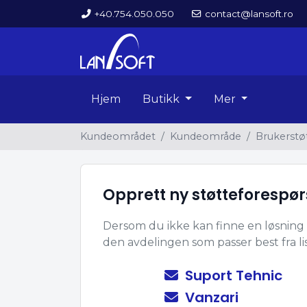
+40.754.050.050
contact@lansoft.ro
Hjem
Butikk
Mer
Kundeområdet
Kundeområde
Brukerstø
Opprett ny støtteforespør
Dersom du ikke kan finne en løsning 
den avdelingen som passer best fra l
Suport Tehnic
Vanzari