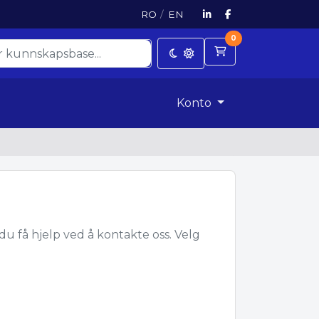
RO
/
EN
0
Handlevogn
Konto
u få hjelp ved å kontakte oss. Velg