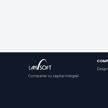
COMP
Despr
Companie cu capital integral
privat, cu o activitate de peste 13
ani pe piața românească și în
SUA.
Kontakt oss
avtalevilkårene