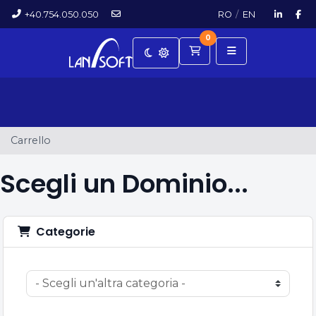
+40.754.050.050
RO
/
EN
0
Carrello
Carrello
Scegli un Dominio...
Categorie