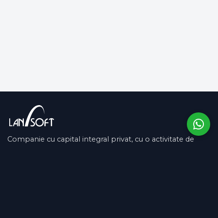
Companie cu capital integral privat, cu o activitate de
peste 13 ani pe piața românească și în SUA.
COMPANIE
SUPORT
Despre noi
Contactează-ne
Archivio Domande
SOCIAL MEDIA