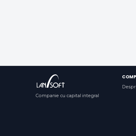
COMP
Despr
Companie cu capital integral
privat, cu o activitate de peste 13
ani pe piața românească și în
SUA.
Contact opnemen
Algemene voorwaa