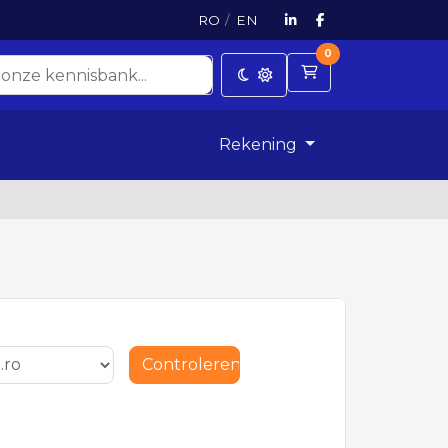
RO
/
EN
0
Winkelwagen
Rekening
Controleren