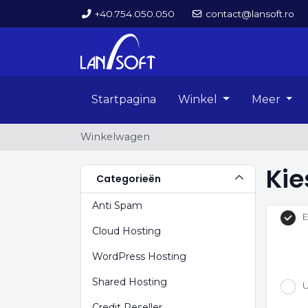
+40.754.050.050
contact@lansoft.ro
Startpagina
Winkel
Meer
Winkelwagen
Kie
Categorieën
Anti Spam
E
Cloud Hosting
WordPress Hosting
Shared Hosting
U
Credit Reseller