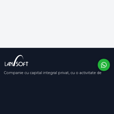
Companie cu capital integral privat, cu o activitate de
peste 13 ani pe piața românească și în SUA.
COMPANIE
SUPORT
Despre noi
Contactează-ne
Archivio Domande
SOCIAL MEDIA