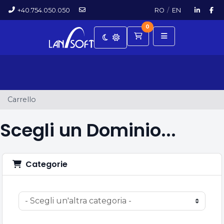
+40.754.050.050
RO
/
EN
0
Carrello
Carrello
Scegli un Dominio...
Categorie