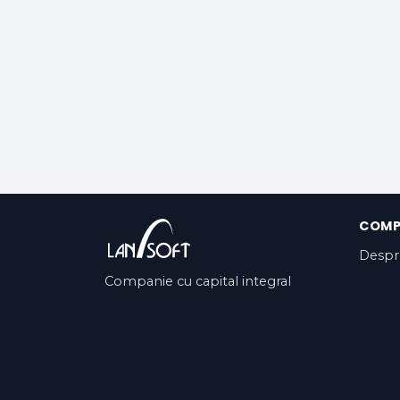
COMP
Despr
Companie cu capital integral
privat, cu o activitate de peste 13
ani pe piața românească și în
SUA.
תנאי שירות
צרו קשר