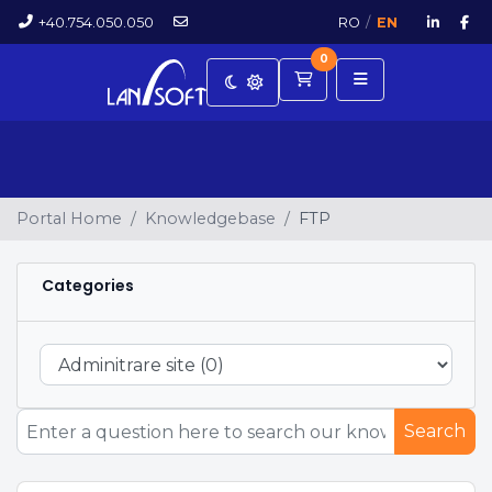
+40.754.050.050
RO
/
EN
0
Shopping Cart
Portal Home
Knowledgebase
FTP
Categories
Search