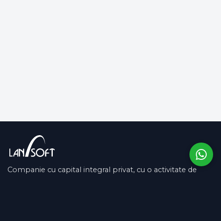
Companie cu capital integral privat, cu o activitate de
peste 13 ani pe piața românească și în SUA.
COMPANIE
SUPORT
Despre noi
Contactează-ne