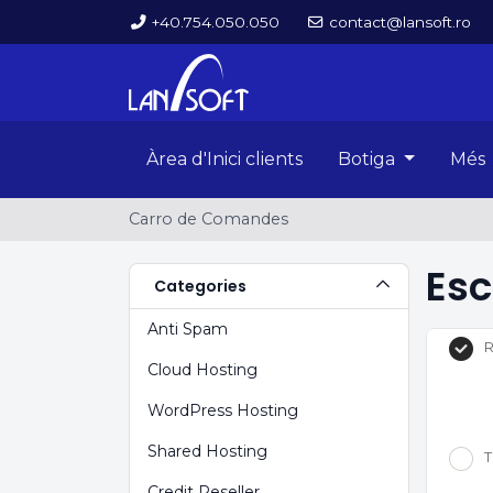
+40.754.050.050
contact@lansoft.ro
Àrea d'Inici clients
Botiga
Més
Carro de Comandes
Esc
Categories
Anti Spam
R
Cloud Hosting
WordPress Hosting
Shared Hosting
T
Credit Reseller