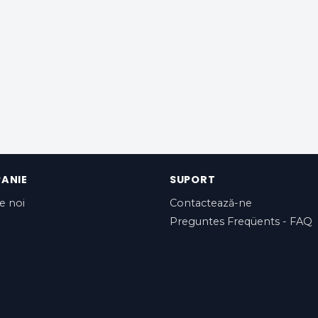
ANIE
SUPORT
e noi
Contactează-ne
Preguntes Freqüents - FAQ
ns d'ús