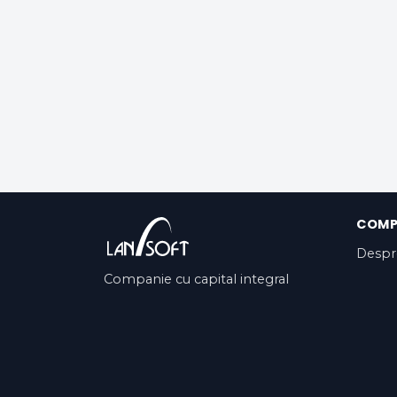
COMP
Despr
Companie cu capital integral
privat, cu o activitate de peste 13
ani pe piața românească și în
SUA.
Contacti'ns
Termes del Servei i condicio