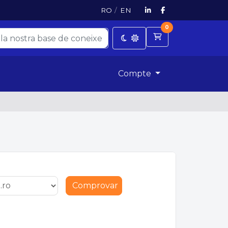
RO
/
EN
0
Carro de Comand
Compte
Comprovar