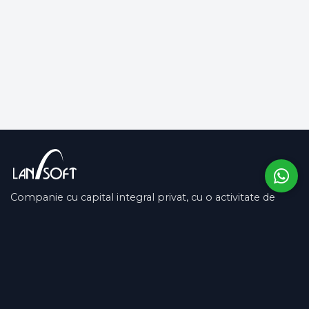
Companie cu capital integral privat, cu o activitate de
peste 13 ani pe piața românească și în SUA.
COMPANIE
SUPORT
Despre noi
Contactează-ne
Hjälpcentral
SOCIAL MEDIA