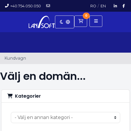
+40.754.050.050
RO
/
EN
0
Kundvagn
Kundvagn
Välj en domän...
Kategorier