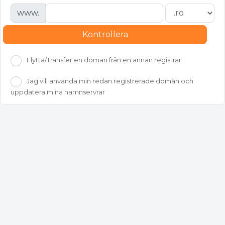
www.
Kontrollera
Flytta/Transfer en domän från en annan registrar
Jag vill använda min redan registrerade domän och
uppdatera mina namnservrar